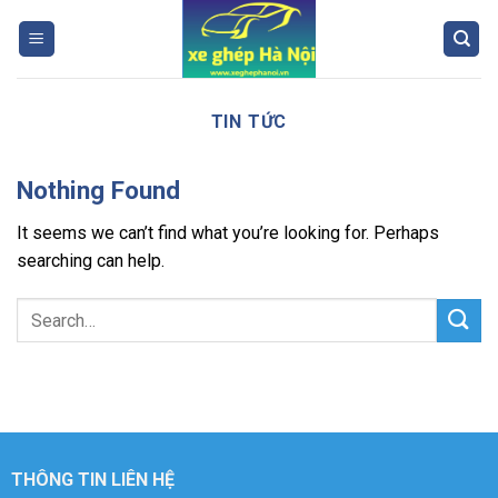
Skip
to
content
TIN TỨC
Nothing Found
It seems we can’t find what you’re looking for. Perhaps
searching can help.
THÔNG TIN LIÊN HỆ