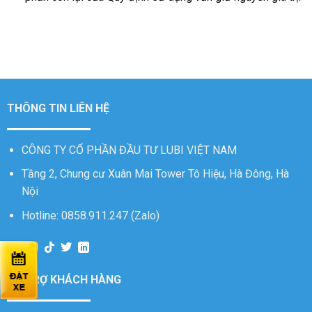
THÔNG TIN LIÊN HỆ
CÔNG TY CỔ PHẦN ĐẦU TƯ LUBI VIỆT NAM
Tầng 2, Chung cư Xuân Mai Tower Tô Hiệu, Hà Đông, Hà
Nội
Hotline: 0858.911.247 (Zalo)
HỖ TRỢ KHÁCH HÀNG