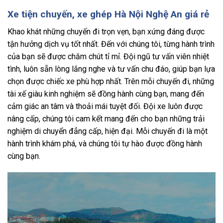
Xe tiện chuyến, xe ghép Hà Nội Nghệ An giá rẻ
Khao khát những chuyến đi trọn vẹn, bạn xứng đáng được
tận hưởng dịch vụ tốt nhất. Đến với chúng tôi, từng hành trình
của bạn sẽ được chăm chút tỉ mỉ. Đội ngũ tư vấn viên nhiệt
tình, luôn sẵn lòng lắng nghe và tư vấn chu đáo, giúp bạn lựa
chọn được chiếc xe phù hợp nhất. Trên mỗi chuyến đi, những
tài xế giàu kinh nghiệm sẽ đồng hành cùng bạn, mang đến
cảm giác an tâm và thoải mái tuyệt đối. Đội xe luôn được
nâng cấp, chúng tôi cam kết mang đến cho bạn những trải
nghiệm di chuyển đẳng cấp, hiện đại. Mỗi chuyến đi là một
hành trình khám phá, và chúng tôi tự hào được đồng hành
cùng bạn.