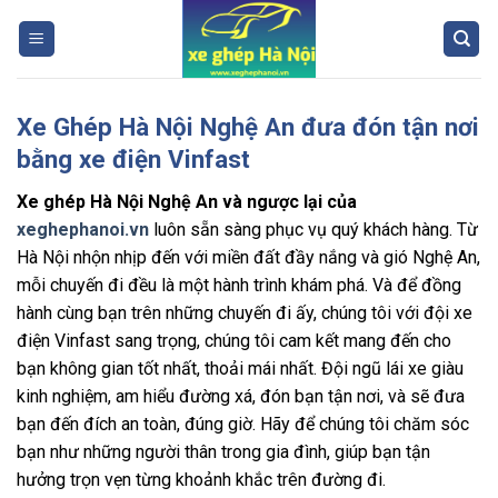
Skip
to
content
Xe Ghép Hà Nội Nghệ An đưa đón tận nơi
bằng xe điện Vinfast
Xe ghép Hà Nội Nghệ An và ngược lại của
xeghephanoi.vn
luôn sẵn sàng phục vụ quý khách hàng. Từ
Hà Nội nhộn nhịp đến với miền đất đầy nắng và gió Nghệ An,
mỗi chuyến đi đều là một hành trình khám phá. Và để đồng
hành cùng bạn trên những chuyến đi ấy, chúng tôi v
ới đội xe
điện Vinfast sang trọng, chúng tôi cam kết mang đến cho
bạn không gian tốt nhất, thoải mái nhất. Đội ngũ lái xe giàu
kinh nghiệm, am hiểu đường xá, đón bạn tận nơi, và sẽ đưa
bạn đến đích an toàn, đúng giờ. Hãy để chúng tôi chăm sóc
bạn như những người thân trong gia đình, giúp bạn tận
hưởng trọn vẹn từng khoảnh khắc trên đường đi.