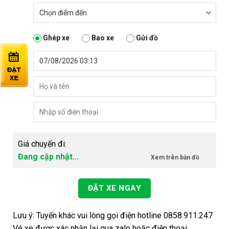
Ghép xe
Bao xe
Gửi đồ
Giá chuyến đi:
Đang cập nhật...
Xem trên bản đồ
ĐẶT XE NGAY
Lưu ý: Tuyến khác vui lòng gọi điện hotline 0858.911.247
Vé xe được xác nhận lại qua zalo hoặc điện thoại.