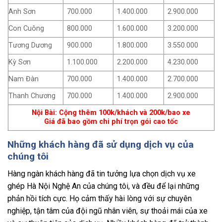
Anh Sơn
700.000
1.400.000
2.900.000
Con Cuông
800.000
1.600.000
3.200.000
Tương Dương
900.000
1.800.000
3.550.000
Kỳ Sơn
1.100.000
2.200.000
4.230.000
Nam Đàn
700.000
1.400.000
2.700.000
Thanh Chương
700.000
1.400.000
2.900.000
Nội Bài: Cộng thêm 100k/khách và 200k/bao xe
Giá đã bao gồm chi phí trọn gói cao tốc
Những khách hàng đã sử dụng dịch vụ của
chúng tôi
Hàng ngàn khách hàng đã tin tưởng lựa chọn dịch vụ xe
ghép Hà Nội Nghệ An của chúng tôi, và đều để lại những
phản hồi tích cực. Họ cảm thấy hài lòng với sự chuyên
nghiệp, tận tâm của đội ngũ nhân viên, sự thoải mái của xe