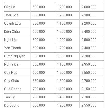
Cửa Lò
600.000
1.200.000
2.600.000
Thái Hòa
600.000
1.200.000
2.300.000
Quỳnh Lưu
550.000
1.100.000
2.200.000
Diễn Châu
600.000
1.200.000
2.400.000
Nghi Lộc
600.000
1.200.000
2.500.000
Yên Thành
600.000
1.200.000
2.400.000
Hưng Nguyên
650.000
1.300.000
2.700.000
Nghĩa Đàn
550.000
1.100.000
2.350.000
Quỳ Hợp
600.000
1.200.000
2.550.000
Quỳ Châu
650.000
1.300.000
2.780.000
Quế Phong
700.000
1.400.000
3.150.000
Tân Kỳ
700.000
1.400.000
2.700.000
Đô Lương
600.000
1.200.000
2.550.000