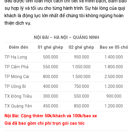
đều được tính toán một cách chi tiết và minh bạch, đảm bảo
sự hợp lý và tối ưu cho từng hành trình. Sự hài lòng của quý
khách là động lực lớn nhất để chúng tôi không ngừng hoàn
thiện dịch vụ.
NỘI BÀI – HÀ NỘI – QUẢNG NINH
Điểm đến
01 ghế ghép
02 ghế ghép
Bao xe 05 chổ
TP Hạ Long
500.000
950.000
1.400.000
TP Cẩm Phả
550.000
1.050.000
1.800.000
TP Móng Cái
800.000
1.500.000
2.500.000
TP Uông Bí
400.000
750.000
1.200.000
TX Đông Triều
300.000
550.000
900.000
TX Quảng Yên
450.000
850.000
1.200.000
Nội Bài: Cộng thêm 50k/khách và 100k/bao xe
Giá đã bao gồm chi phí trọn gói cao tốc