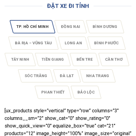
ĐẶT XE ĐI TỈNH
TP. HỒ CHÍ MINH
ĐỒNG NAI
BÌNH DƯƠNG
BÀ RỊA – VŨNG TÀU
LONG AN
BÌNH PHƯỚC
TÂY NINH
TIỀN GIANG
BẾN TRE
CẦN THƠ
SÓC TRĂNG
ĐÀ LẠT
NHA TRANG
PHAN THIẾT
BẢO LỘC
[ux_products style=”vertical” type=”row” columns=”3″
columns__sm=”2″ show_cat=”0″ show_rating=”0″
show_quick_view=”0″ equalize_box=”true” cat=”21″
products=”12″ image_height=”100%” image_size=”original”