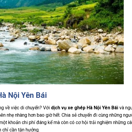
Hà Nội Yên Bái
ắng về việc di chuyển? Với
dịch vụ xe ghép Hà Nội Yên Bái
và ng
 nên nhẹ nhàng hơn bao giờ hết. Chia sẻ chuyến đi cùng những ngư
một khoản chi phí đáng kể mà còn có cơ hội trải nghiệm những câ
n chỉ cần tận hưởng.