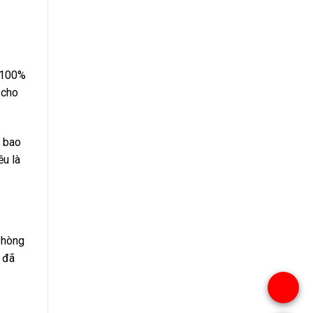
g 100%
 cho
à bao
ều là
phòng
 đã