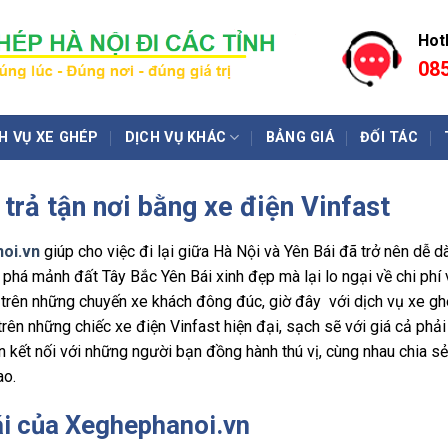
Hotl
085
H VỤ XE GHÉP
DỊCH VỤ KHÁC
BẢNG GIÁ
ĐỐI TÁC
trả tận nơi bằng xe điện Vinfast
oi.vn
giúp cho việc đi lại giữa Hà Nội và Yên Bái đã trở nên dễ d
phá mảnh đất Tây Bắc Yên Bái xinh đẹp mà lại lo ngại về chi phí 
c trên những chuyến xe khách đông đúc, giờ đây với dịch vụ xe g
trên những chiếc xe điện Vinfast hiện đại, sạch sẽ với giá cả phải
n kết nối với những người bạn đồng hành thú vị, cùng nhau chia sẻ
ao.
ái của Xeghephanoi.vn