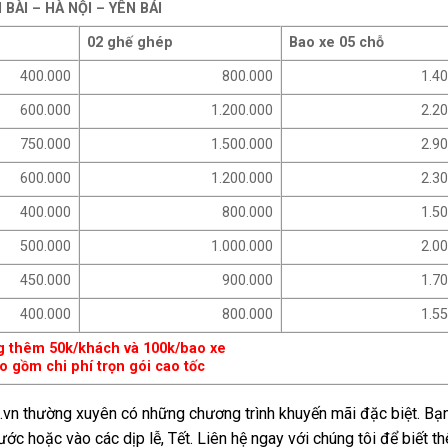
 BÀI – HÀ NỘI – YÊN BÁI
02 ghế ghép
Bao xe 05 chỗ
400.000
800.000
1.4
600.000
1.200.000
2.2
750.000
1.500.000
2.9
600.000
1.200.000
2.3
400.000
800.000
1.5
500.000
1.000.000
2.0
450.000
900.000
1.7
400.000
800.000
1.5
ng thêm 50k/khách và 100k/bao xe
o gồm chi phí trọn gói cao tốc
vn thường xuyên có những chương trình khuyến mãi đặc biệt. Bạ
ước hoặc vào các dịp lễ, Tết. Liên hệ ngay với chúng tôi để biết t