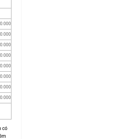
00.000
00.000
00.000
00.000
00.000
00.000
00.000
50.000
n có
hêm