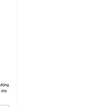
o động
t cho