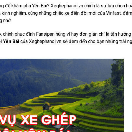
ợng để khám phá Yên Bái? Xeghephanoi.vn chính là sự lựa chọn ho
 và kinh nghiệm, cùng những chiếc xe điện đời mới của Vinfast, đả
g nhớ.
chinh phục đỉnh Fansipan hùng vĩ hay đơn giản chỉ là tận hưởng
i Yên Bái
của Xeghephanoi.vn sẽ đem đến cho bạn những trải n