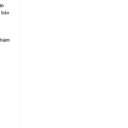
àn
m bảo
ghiệm